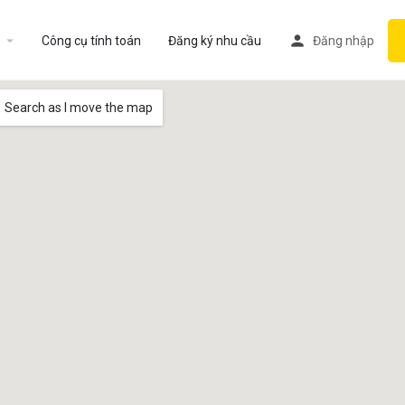
Công cụ tính toán
Đăng ký nhu cầu
Đăng nhập
Search as I move the map