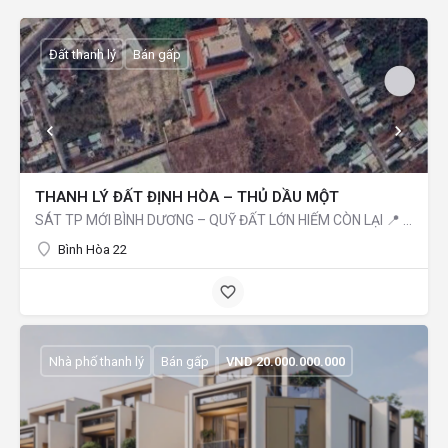
Đất thanh lý
Bán gấp
THANH LÝ ĐẤT ĐỊNH HÒA – THỦ DẦU MỘT
SÁT TP MỚI BÌNH DƯƠNG – QUỸ ĐẤT LỚN HIẾM CÒN LẠI 📍 Thông tin chi tiết: Vị trí: Định Hòa – Thủ Dầu Một –…
Bình Hòa 22
Nhà phố thanh lý
Bán gấp
VND
20.000.000.000