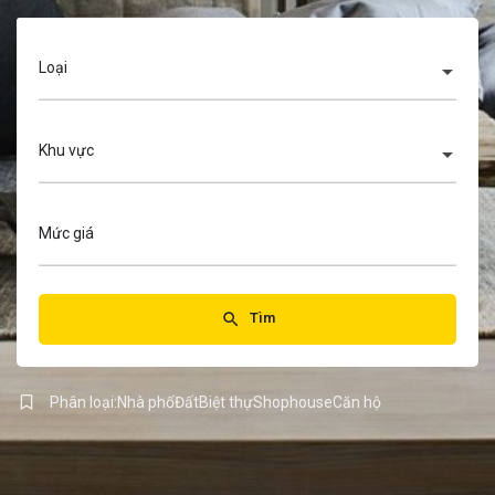
Loại
Khu vực
Mức giá
Tìm
Phân loại:
Nhà phố
Đất
Biệt thự
Shophouse
Căn hộ