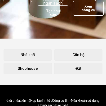
ngân sách
Xem
công cụ
Tạo nhu
cầu
Nhà phố
Căn hộ
Shophouse
Đất
Giới thiệu
Liên hệ
Hợp tác
Tin tức
Công cụ tính
Điều khoản sử dụng
Chính sách bảo mật