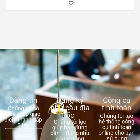
Đăng tin
Đăng ký
Công cụ
nhu cầu địa
tính toán
Chúng tôi có
giải pháp giao
ốc
Chúng tôi tạo
dịch nhanh gấp
hệ thống công
Chúng tôi lọc
3 lần
cụ tính toán
giúp bạn đúng
online cho bạn
căn – đúng nhu
Đăng tin
sử dụng
cầu – đúng