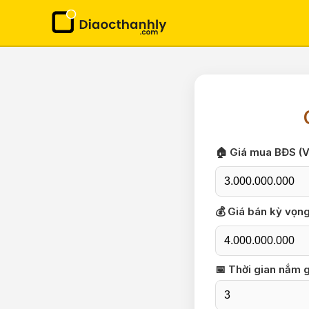
🏠 Giá mua BĐS (
💰 Giá bán kỳ vọn
📅 Thời gian nắm 