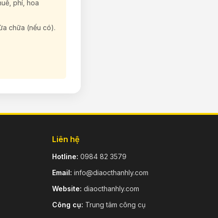
huế, phí, hoa
ửa chữa (nếu có).
Liên hệ
Hotline:
0984 82 3579
Email:
info@diaocthanhly.com
Website:
diaocthanhly.com
Công cụ:
Trung tâm công cụ