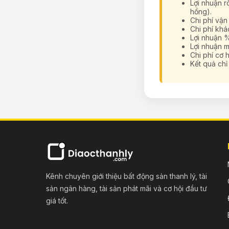
Lợi nhuận r
hồng).
Chi phí vận
Chi phí khá
Lợi nhuận %
Lợi nhuận m
Chi phí cơ h
Kết quả chỉ 
Kênh chuyên giới thiệu bất động sản thanh lý, tài
sản ngân hàng, tài sản phát mãi và cơ hội đầu tư
giá tốt.