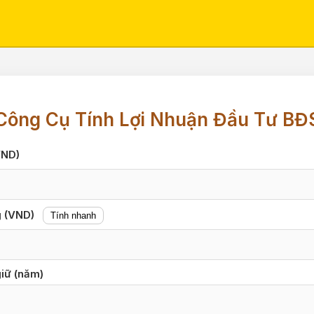
Công Cụ Tính Lợi Nhuận Đầu Tư BĐ
VND)
g (VND)
Tính nhanh
giữ (năm)