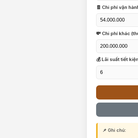
🧾 Chi phí vận hà
💸 Chi phí khác (t
💰 Lãi suất tiết k
📌 Ghi chú: