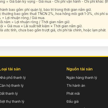
òng = Giá bán kỳ vọng - Giá mua - Chi phí vận hành - Chi phí khác (t
 hành bao gồm: phí quản lý, bảo trì trong thời gian nắm giữ.
c thường bao gồm: thuế TNCN 2%, hoa hồng môi giới 1-3%, chi phí s
 = Lợi nhuận ròng / Giá mua.
ỗi năm = Lợi nhuận ròng / Thời gian nắm giữ.
ội = Giá mua × Lãi suất tiết kiệm × Thời gian nắm giữ.
là ước tính, chưa bao gồm trượt giá, chi phí tài chính, hoặc lạm phát.
Loại tài sản
Nguồn tài sản
Nhà phố thanh lý
Ngân hàng thanh lý
Căn hộ thanh lý
Thi hành án
Đất thanh lý
Phát mãi
Biệt thự thanh lý
Đấu giá